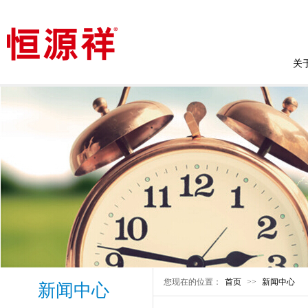
关
您现在的位置：
首页
>>
新闻中心
新闻中心