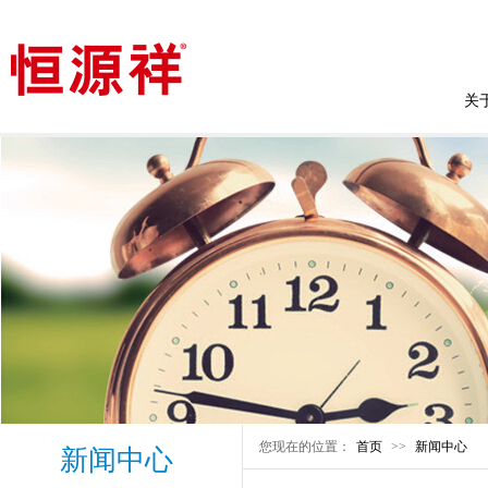
关
您现在的位置：
首页
>>
新闻中心
新闻中心