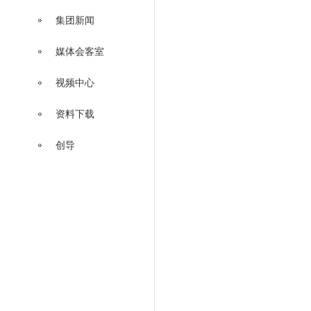
集团新闻
媒体会客室
视频中心
资料下载
创导