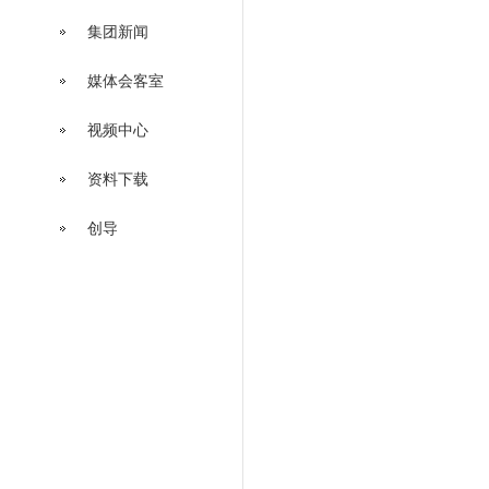
集团新闻
媒体会客室
视频中心
资料下载
创导