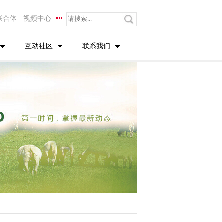
联合体
|
视频中心
互动社区
联系我们