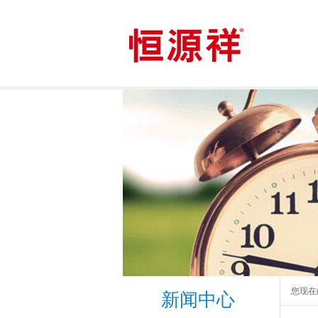
您现在
新闻中心