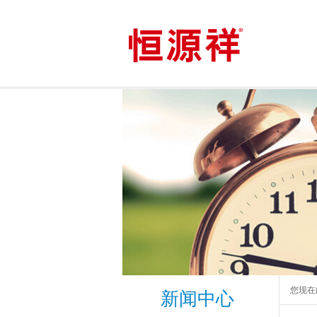
您现在
新闻中心