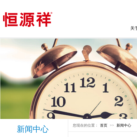
关
您现在的位置：
首页
>>
新闻中心
新闻中心