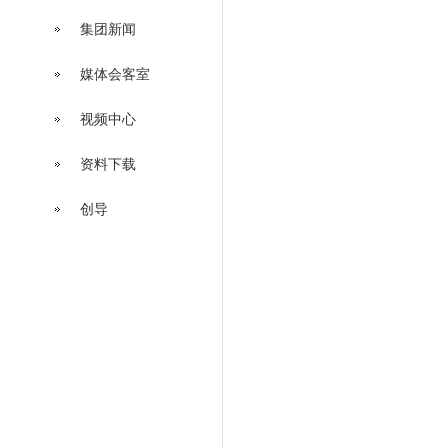
集团新闻
媒体会客室
视频中心
资料下载
创导