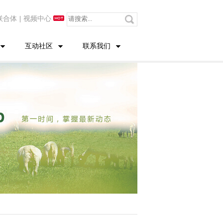
联合体
|
视频中心
互动社区
联系我们