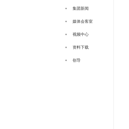
集团新闻
媒体会客室
视频中心
资料下载
创导