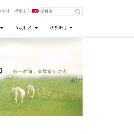
联合体
|
视频中心
互动社区
联系我们