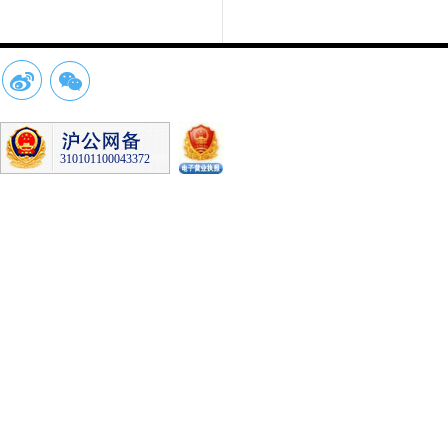
310101100043372