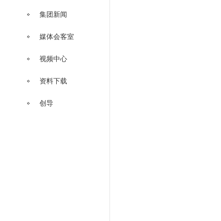
集团新闻
媒体会客室
视频中心
资料下载
创导