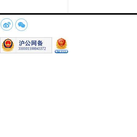
310101100043372