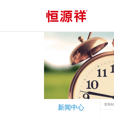
您现在
新闻中心