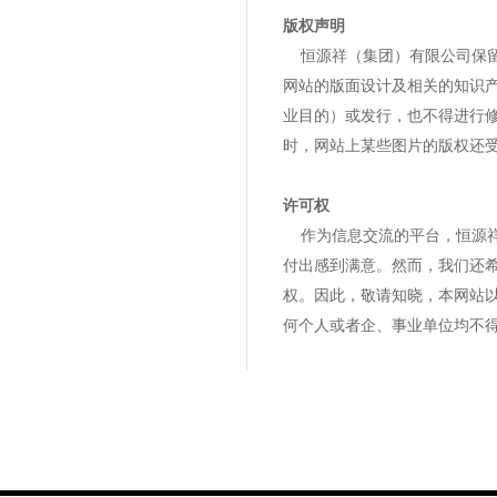
版权声明
恒源祥（集团）有限公司保留
网站的版面设计及相关的知识
业目的）或发行，也不得进行
时，网站上某些图片的版权还
许可权
作为信息交流的平台，恒源祥
付出感到满意。然而，我们还
权。因此，敬请知晓，本网站
何个人或者企、事业单位均不