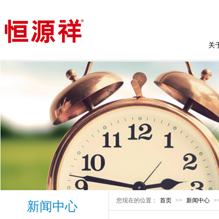
关
您现在的位置：
首页
>>
新闻中心
>
新闻中心