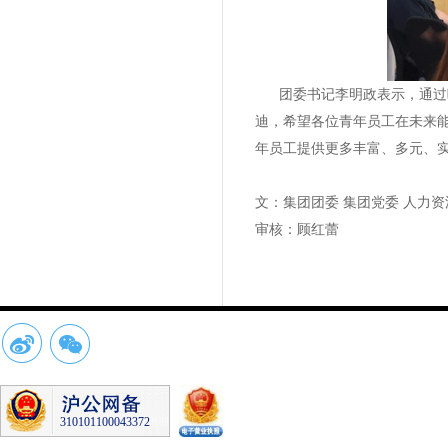
团委书记李明政表示，通过叶
迪，希望各位青年员工在未来
年员工提供更多丰富、多元、
文：集团团委 集团党委 人力
审核：顾红蕾
310101100043372