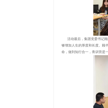
活动最后，集团党委书记顾红
够增加人生的厚度和长度。顾
命，做到知行合一，青训营是