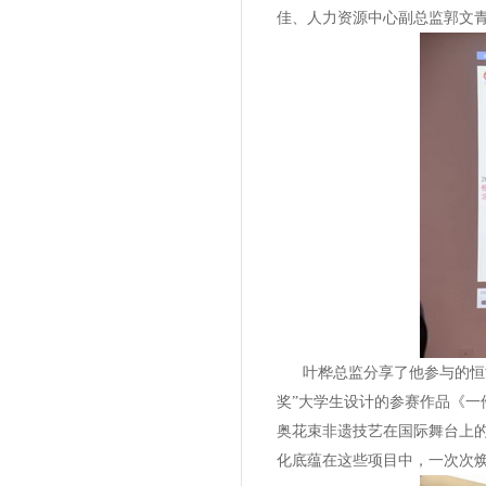
佳、人力资源中心副总监郭文
叶桦总监分享了他参与的恒源
奖”大学生设计的参赛作品《一
奥花束非遗技艺在国际舞台上的初
化底蕴在这些项目中，一次次