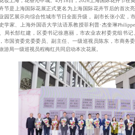
花妆上海，花香沁申城。
4月18日，2026上海国际花卉节
卉节是上海国际花展正式更名为上海国际花卉节后的首次
业园艺展示向综合性城市节日全面升级 。副市长张小宏，
史学家、上海外国语大学法语系教授菲利普·杰奎琳Philippe 
、局长郜红建，区委书记徐惠丽，市农业农村委党组书记
，市国资委党委委员、副主任、一级巡视员陈东，市商务
旅游局一级巡视员程梅红共同启动本次花展。