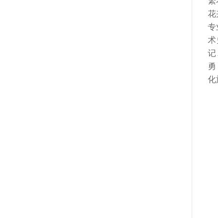
繁
花
专
术
记
勇
化