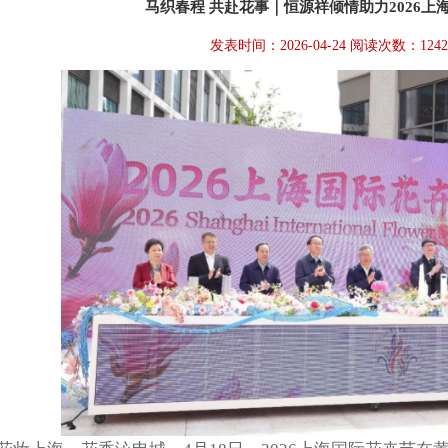
马织春程 共赴花事｜恒源祥倾情助力2026上
发表时间：2026-04-24 阅读次数：124