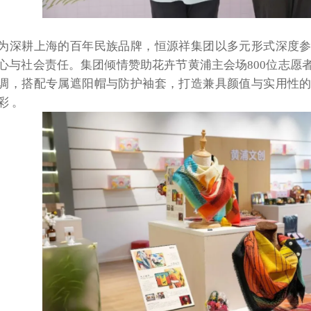
为深耕上海的百年民族品牌，恒源祥集团以多元形式深度
心与社会责任。集团倾情赞助花卉节黄浦主会场
800位志
调，搭配专属遮阳帽与防护袖套，打造兼具颜值与实用性
彩 。