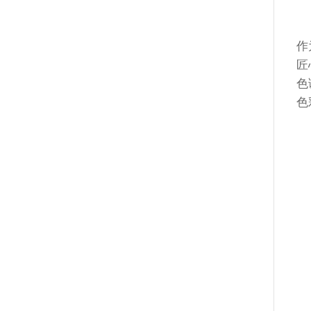
作
匠
色
色