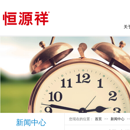
关
您现在的位置：
首页
>>
新闻中心
>
新闻中心