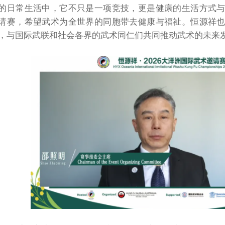
的日常生活中，它不只是一项竞技，更是健康的生活方式
请赛，希望武术为全世界的同胞带去健康与福祉。恒源祥
，与国际武联和社会各界的武术同仁们共同推动武术的未来