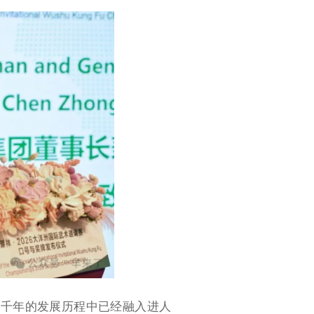
在千年的发展历程中已经融入进人