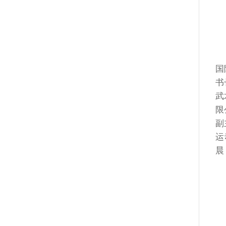
国
书
武
限
副
运
晨