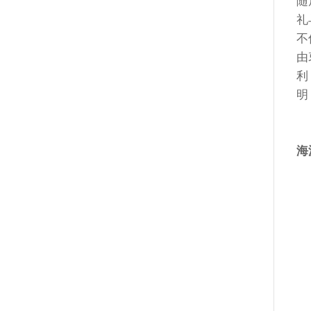
随
礼
不
由
利
明
海