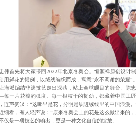
忠伟首先将大家带回
2022年北京冬奥会。恒源祥原创设计
使用鲜花的惯例，以绒线编织而成，寓意“永不凋谢的荣耀”
让海派编结非遗技艺走出深巷，站上全球瞩目的舞台。陈
—每一片花瓣的弧度、每一根枝干的韧劲，都藏着中国工匠
，连声赞叹：“这哪里是花，分明是织进绒线里的中国浪漫。
近细看，有人轻声说：“原来冬奥会上的花是这么做出来的，
不仅是一项技艺的输出，更是一种文化自信的绽放。