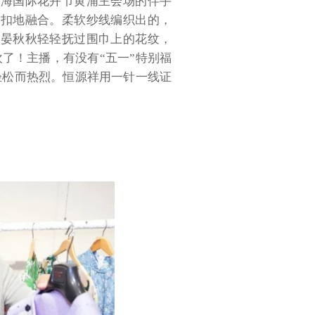
上海国际花卉节黄浦主会场的伴手
入扣地融合。柔软纱线编织出的，
。晏秋秋轻轻抚过围巾上的花纹，
欢了！主播，有没有“五一”特别福
轻松而热烈。恒源祥用一针一线证