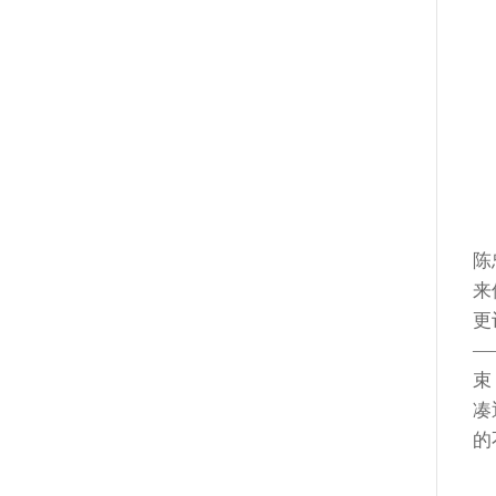
陈
来
更
—
束
凑
的