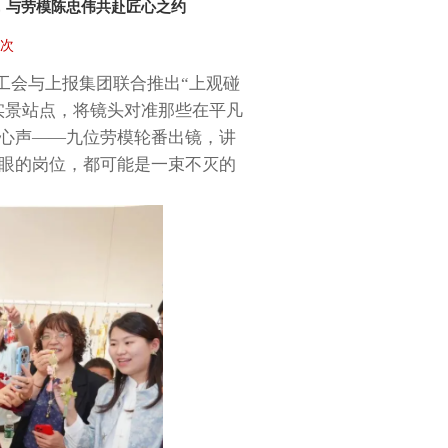
祥，与劳模陈忠伟共赴匠心之约
7次
工会与上报集团联合推出“上观碰
模实景站点，将镜头对准那些在平凡
心声——九位劳模轮番出镜，讲
眼的岗位，都可能是一束不灭的