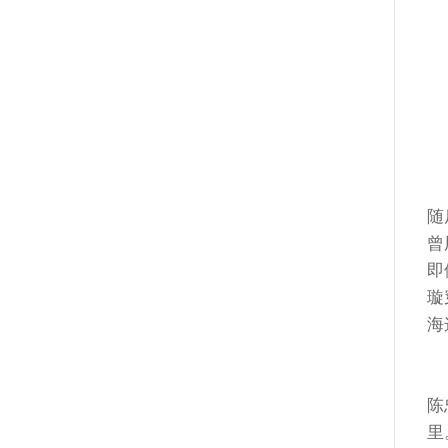
随
曾
即
璇
海
陈
里