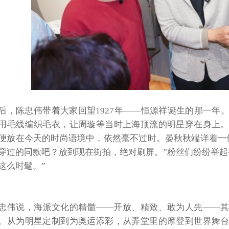
后，陈忠伟带着大家回望
1927年——恒源祥诞生的那一年
用毛线编织毛衣，让周璇等当时上海顶流的明星穿在身上
便放在今天的时尚语境中，依然毫不过时。晏秋秋端详着一
穿过的同款吧？放到现在街拍，绝对刷屏。”粉丝们纷纷举起
这么时髦。”
忠伟说，海派文化的精髓
——开放、精致、敢为人先——
。从为明星定制到为奥运添彩，从弄堂里的摩登到世界舞