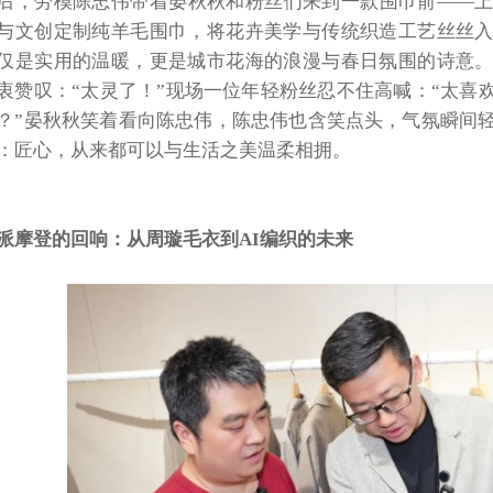
后，劳模陈忠伟带着晏秋秋和粉丝们来到一款围巾前
——
与文创定制纯羊毛围巾，将花卉美学与传统织造工艺丝丝
仅是实用的温暖，更是城市花海的浪漫与春日氛围的诗意
衷赞叹：“太灵了！”现场一位年轻粉丝忍不住高喊：“太喜
？”晏秋秋笑着看向陈忠伟，陈忠伟也含笑点头，气氛瞬间
：匠心，从来都可以与生活之美温柔相拥。
派摩登的回响：从周璇毛衣到
AI编织的未来