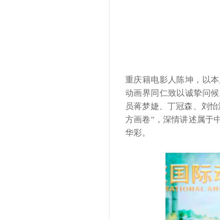
重庆籍电影人陈坤，以本
动画界同仁致以诚挚问候
员蒋梦婕、丁冠森、刘怡
方画卷”，深情讲述属于
华彩。