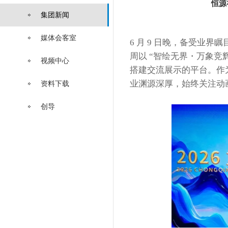
恒源
集团新闻
媒体会客室
6 月 9 日晚，备受业
周以 “智绘无界・万象竞
视频中心
搭建交流展示的平台。作
业渊源深厚，始终关注动
资料下载
创导