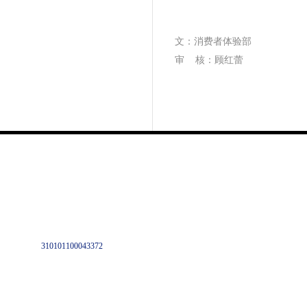
文：消费者体验部
审
核：顾红蕾
310101100043372