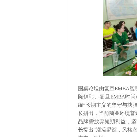
圆桌论坛由复旦
EMBA
陈伊玮、复旦EMBA时
绕“长期主义的坚守与抉择
长指出，当前商业环境普
品牌需放弃短期利益，坚
长提出“潮流易逝，风格