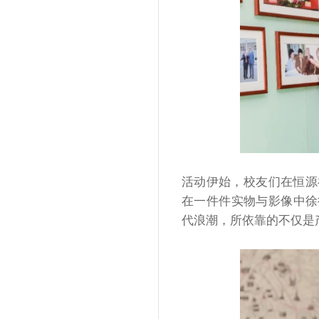
活动伊始，校友们在恒源
在一件件实物与影像中徐
代浪潮，所依靠的不仅是