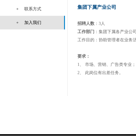
集团下属产业公司
联系方式
加入我们
招聘人数
：3人
工作部门
：集团下属各产业公司
工作目的：协助管理者在业务
要求：
1、 市场、营销、广告类专业；
2、 此岗位有出差任务。