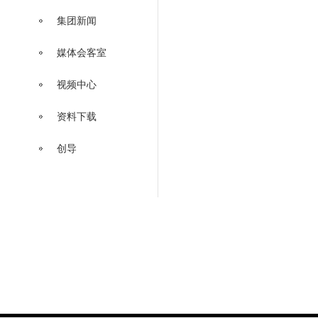
集团新闻
媒体会客室
视频中心
资料下载
创导