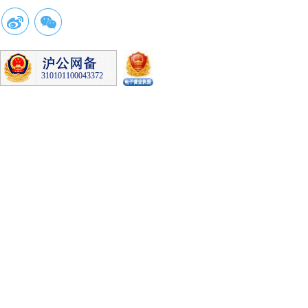
310101100043372