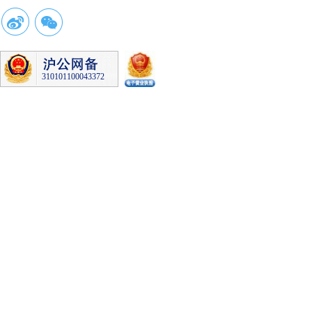
310101100043372