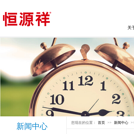
关
您现在的位置：
首页
>>
新闻中心
>
新闻中心