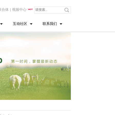
联合体
|
视频中心
互动社区
联系我们