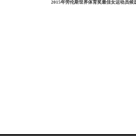
2015年劳伦斯世界体育奖最佳女运动员候