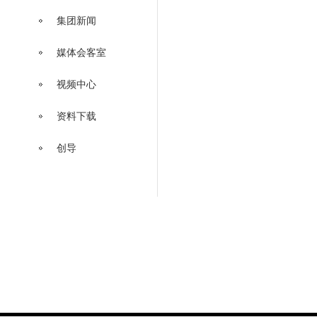
集团新闻
媒体会客室
视频中心
资料下载
创导