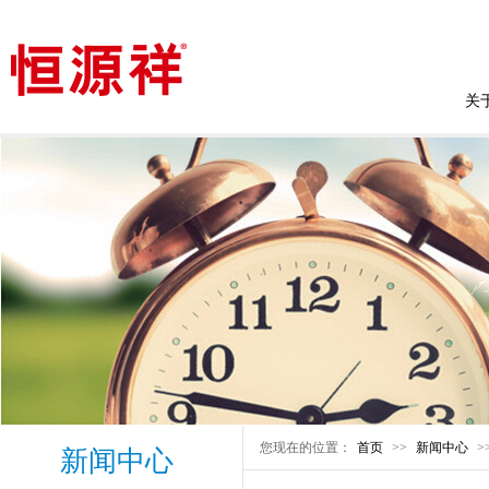
关
您现在的位置：
首页
>>
新闻中心
>
新闻中心