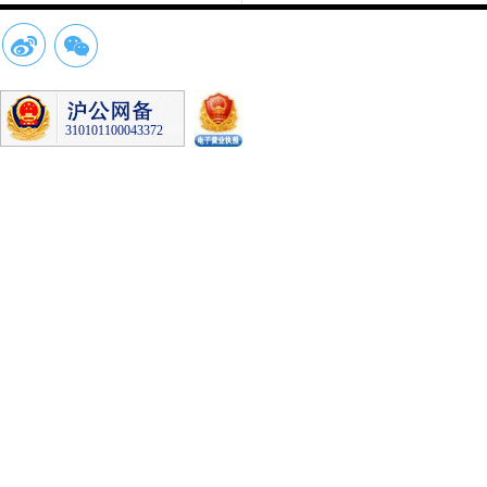
310101100043372