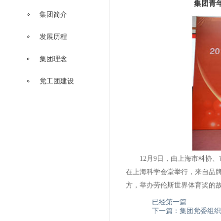
集团青
集团简介
发展历程
集团理念
党工团建设
12月9日，由上海市科协、
在上海科学会堂举行，来自品牌
方，举办劳伦斯世界体育奖的故
已经第一篇
下一篇：集团党委组织