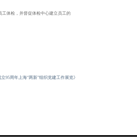
员工体检，并督促体检中心建立员工的
95周年上海“两新”组织党建工作展览》