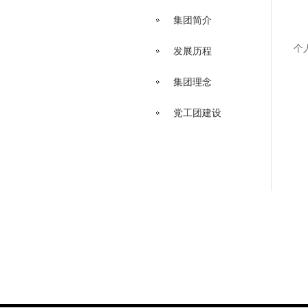
集团简介
2
个
发展历程
集团理念
党工团建设