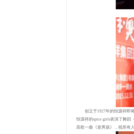
创立于1927年的恒源祥即将
恒源祥的spice girls表演了
高歌一曲《老男孩》，祝所有