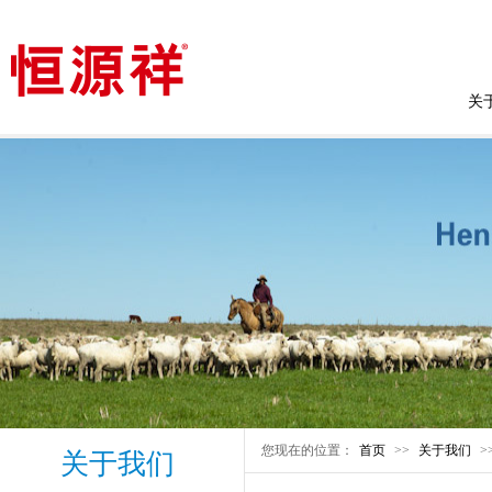
关
您现在的位置：
首页
>>
关于我们
>
关于我们