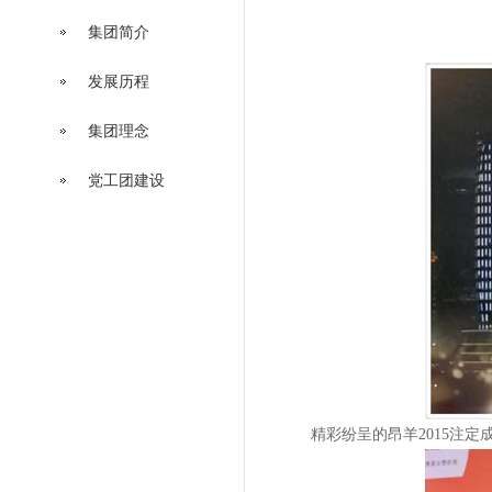
集团简介
发展历程
集团理念
党工团建设
精彩纷呈的昂羊2015注定