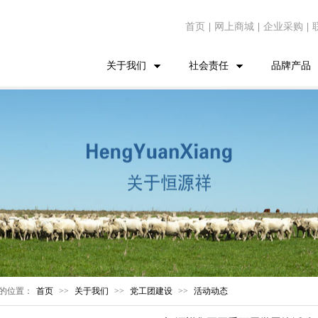
首页
|
网上商城
|
企业采购
|
关于我们
社会责任
品牌产品
的位置：
首页
>>
关于我们
>>
党工团建设
>>
活动动态