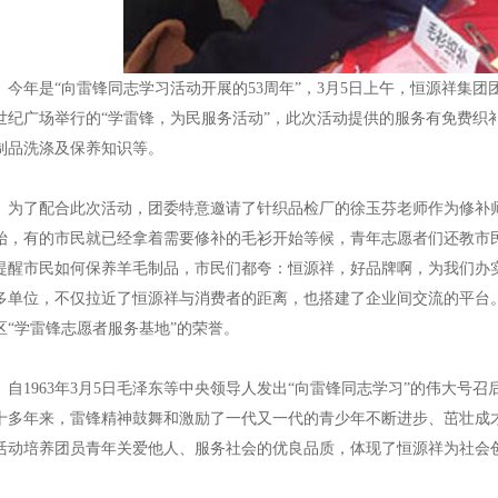
年是“向雷锋同志学习活动开展的53周年”，3月5日上午，恒源祥集团
世纪广场举行的“学雷锋，为民服务活动”，此次活动提供的服务有免费织
制品洗涤及保养知识等。
了配合此次活动，团委特意邀请了针织品检厂的徐玉芬老师作为修补师
始，有的市民就已经拿着需要修补的毛衫开始等候，青年志愿者们还教市
提醒市民如何保养羊毛制品，市民们都夸：恒源祥，好品牌啊，为我们办
多单位，不仅拉近了恒源祥与消费者的距离，也搭建了企业间交流的平台
区“学雷锋志愿者服务基地”的荣誉。
1963年3月5日毛泽东等中央领导人发出“向雷锋同志学习”的伟大号召后
十多年来，雷锋精神鼓舞和激励了一代又一代的青少年不断进步、茁壮成
活动培养团员青年关爱他人、服务社会的优良品质，体现了恒源祥为社会创