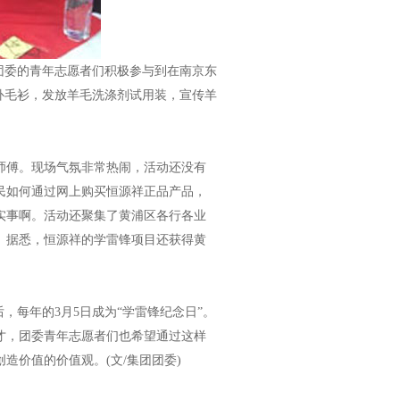
团委的青年志愿者们积极参与到在南京东
补毛衫，发放羊毛洗涤剂试用装，宣传羊
傅。现场气氛非常热闹，活动还没有
民如何通过网上购买恒源祥正品产品，
实事啊。活动还聚集了黄浦区各行各业
。据悉，恒源祥的学雷锋项目还获得黄
，每年的3月5日成为“学雷锋纪念日”。
才，团委青年志愿者们也希望通过这样
造价值的价值观。(文/集团团委)