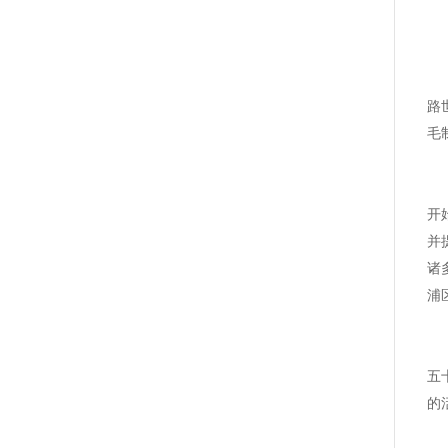
今
路
毛
为
开
并
诸
浦
自
五
的