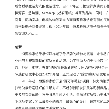
感官睡眠生活方式的生活理念。自2012年起，恒源祥家纺同步
恒源祥、悠诗澜、SenSleep（感官睡眠）等系列品牌。同时，
商务、商场卖场、电视购物等渠道方面恒源祥家纺也有新的突
特别是电子商务渠道，截止2014年底，恒源祥家纺电子商务全
售突破3.3亿元。
创新
恒源祥家纺秉承恒源祥老字号品牌的精神与底蕴，未来将
业内努力塑造独特的家纺文化品牌。为了帮助人们更快地获得“
然、舒适、柔软、有趣”的感官睡眠新体验，恒源祥家纺联合开
际感官研究中心自2012年开始，正式启动了“感官睡眠”研究项
2013年起，恒源祥家纺开启“百万羊毛被”项目，努力为消
打造健康舒适睡眠的生活方式，不断创新研发拓展羊毛新床品
更多消费者体验并逐步将羊毛融入生活。恒源祥家纺致力于成
毛床品专家，将以最专业的态度、最贴心的设计、最精湛的工
消费者提供最优质的羊毛家居优品。