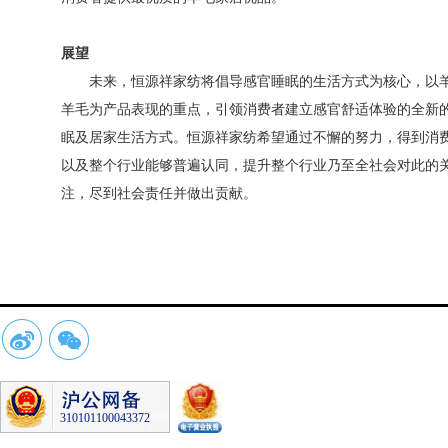
展望
未来，恒源祥家纺将倡导感官睡眠的生活方式为核心，以
羊毛为产品表现的重点，引领消费者建立感官舒适体验的全新
眠及居家生活方式。恒源祥家纺希望通过不懈的努力，得到消
以及整个行业能够普遍认同，提升整个行业乃至全社会对此的
注，尽到社会责任并做出贡献。
310101100043372