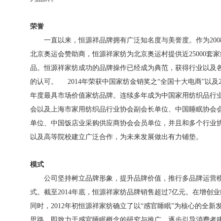
荣誉
一直以来，恒源祥品牌拥有广泛知名度与美誉度。作为200
北京奥运会赞助商，恒源祥家纺为北京奥运村提供近25000套
品。恒源祥家纺成功的品牌操作已经成为典范，获得行业以及
的认可。 2014年荣获中国家纺金销奖之“全国十大电商”以及20
年度最具市场价值家纺品牌。连续多年成为中国家用纺织品行
会以及上海市家用纺织品行业协会副会长单位、中国睡眠协会
单位、中国饭店业采购供应商协会会员单位，并且和多个行业
以及高等院校建立广泛合作，为未来发展做出有力铺垫。
模式
公司坚持树立品牌形象，提升品牌价值，推行多品牌运营
式。截至2014年底，恒源祥家纺品牌销售超过7亿元。在增创
同时，2012年初恒源祥家纺确立了以“感官睡眠”为核心的全新
思路，即致力于感官睡眠概念的研究与推广，逐步引导消费者