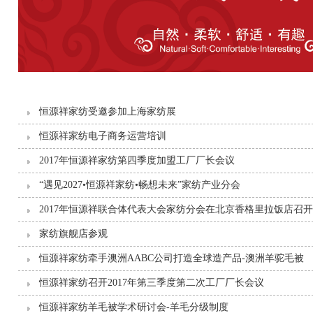
恒源祥家纺受邀参加上海家纺展
恒源祥家纺电子商务运营培训
2017年恒源祥家纺第四季度加盟工厂厂长会议
“遇见2027•恒源祥家纺•畅想未来”家纺产业分会
2017年恒源祥联合体代表大会家纺分会在北京香格里拉饭店召开
家纺旗舰店参观
恒源祥家纺牵手澳洲AABC公司打造全球造产品-澳洲羊驼毛被
恒源祥家纺召开2017年第三季度第二次工厂厂长会议
恒源祥家纺羊毛被学术研讨会-羊毛分级制度