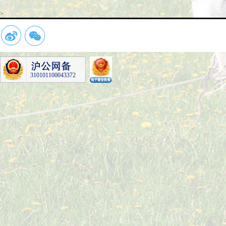
>
310101100043372